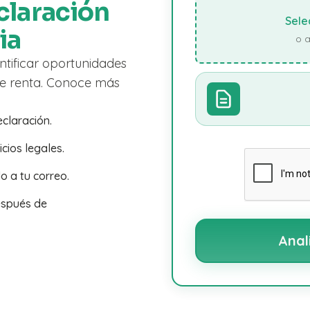
claración
Sele
ia
o a
ntificar oportunidades
de renta. Conoce más
eclaración.
cios legales.
 a tu correo.
espués de
Anal